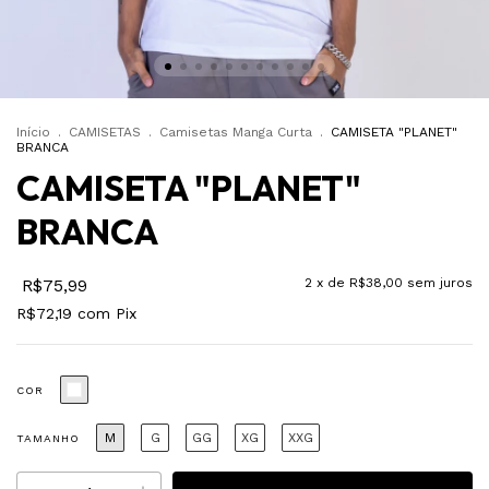
Início
.
CAMISETAS
.
Camisetas Manga Curta
.
CAMISETA "PLANET"
BRANCA
CAMISETA "PLANET"
BRANCA
R$75,99
2
x de
R$38,00
sem juros
R$72,19
com
Pix
COR
M
G
GG
XG
XXG
TAMANHO