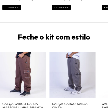
COMPRAR
COMPRAR
C
Feche o kit com estilo
CALÇA CARGO SARJA
CALÇA CARGO SARJA
CAL
MARROM LINHA BRANCA
CINZA
SAR