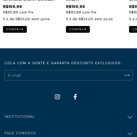
R$159,99
R$159,99
R$1
R$151,99
com
Pix
R$151,99
com
Pix
R$15
5
x de
R$32,00
sem juros
5
x de
R$32,00
sem juros
5
x 
COMPRAR
COMPRAR
C
COLA COM A GENTE E GARANTA DESCONTO EXCLUSIVOS:
INSTITUCIONAL
FALE CONOSCO