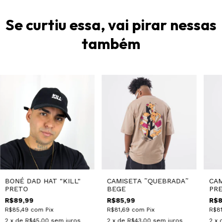
Se curtiu essa, vai pirar nessas
também
BONÉ DAD HAT "KILL"
CAMISETA ˜QUEBRADA˜
CAM
PRETO
BEGE
PR
R$89,99
R$85,99
R$8
R$85,49
com
Pix
R$81,69
com
Pix
R$8
2
x de
R$45,00
sem juros
2
x de
R$43,00
sem juros
2
x 