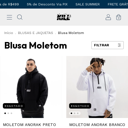
 de R$499
5% de Desconto Via PIX
SALE SUMMER
FRETE GRÁTIS
0
Início
.
BLUSAS E JAQUETAS
.
Blusa Moletom
Blusa Moletom
FILTRAR
ESGOTADO
ESGOTADO
MOLETOM ANORAK PRETO
MOLETOM ANORAK BRANCO