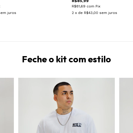
R$85,99
x
R$81,69
com
Pix
sem juros
2
x de
R$43,00
sem juros
Feche o kit com estilo