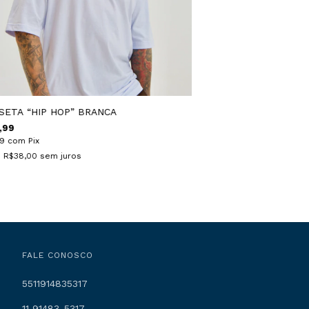
SETA “HIP HOP” BRANCA
,99
19
com
Pix
e
R$38,00
sem juros
FALE CONOSCO
5511914835317
11 91483-5317