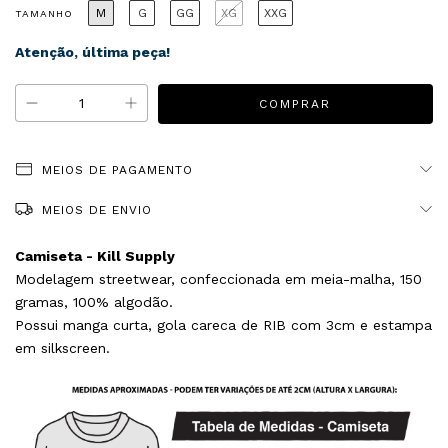
M
G
GG
XG
XXG
TAMANHO
Atenção, última peça!
MEIOS DE PAGAMENTO
MEIOS DE ENVIO
Camiseta - Kill Supply
Modelagem streetwear, confeccionada em meia-malha, 150
gramas, 100% algodão.
Possui manga curta, gola careca de RIB com 3cm e estampa
em silkscreen.