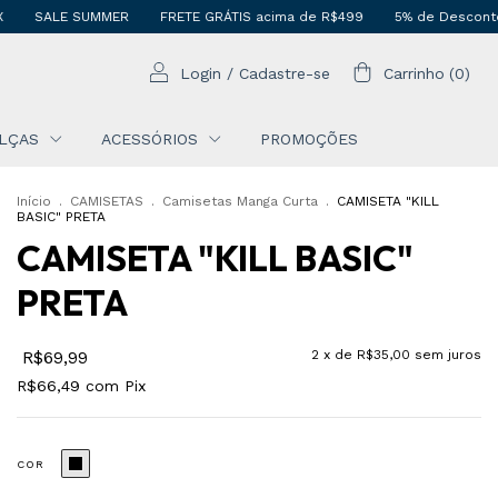
FRETE GRÁTIS acima de R$499
5% de Desconto Via PIX
SALE SUM
Login
/
Cadastre-se
Carrinho
(
0
)
LÇAS
ACESSÓRIOS
PROMOÇÕES
Início
.
CAMISETAS
.
Camisetas Manga Curta
.
CAMISETA "KILL
BASIC" PRETA
CAMISETA "KILL BASIC"
PRETA
R$69,99
2
x de
R$35,00
sem juros
R$66,49
com
Pix
COR