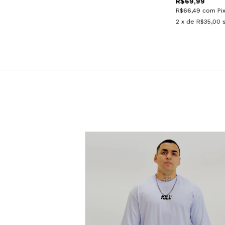
R$69,99
R$66,49
com
Pi
2
x de
R$35,00