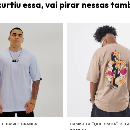
curtiu essa, vai pirar nessas ta
LL BASIC" BRANCA
CAMISETA ˜QUEBRADA˜ BEG