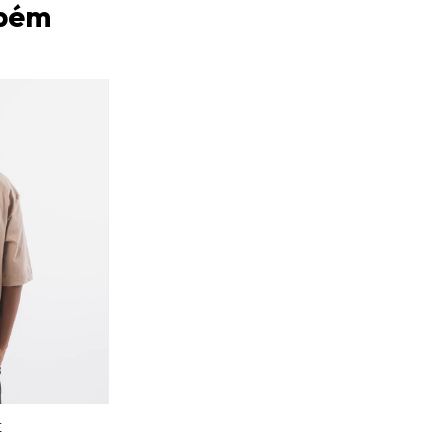
mbém
E