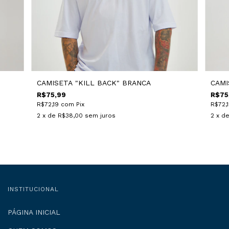
CAMISETA "KILL BACK" BRANCA
CAMI
R$75,99
R$75
R$72,19
com
Pix
R$72,
2
x de
R$38,00
sem juros
2
x d
INSTITUCIONAL
PÁGINA INICIAL