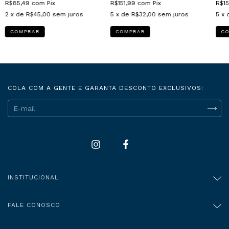
R$85,49
com
Pix
R$151,99
com
Pix
R$15
2
x de
R$45,00
sem juros
5
x de
R$32,00
sem juros
5
x 
COMPRAR
COMPRAR
C
COLA COM A GENTE E GARANTA DESCONTO EXCLUSIVOS:
INSTITUCIONAL
FALE CONOSCO