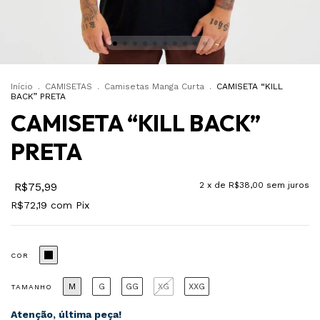
Início
.
CAMISETAS
.
Camisetas Manga Curta
.
CAMISETA “KILL
BACK” PRETA
CAMISETA “KILL BACK”
PRETA
R$75,99
2
x de
R$38,00
sem juros
R$72,19
com
Pix
COR
M
G
GG
XG
XXG
TAMANHO
Atenção, última peça!