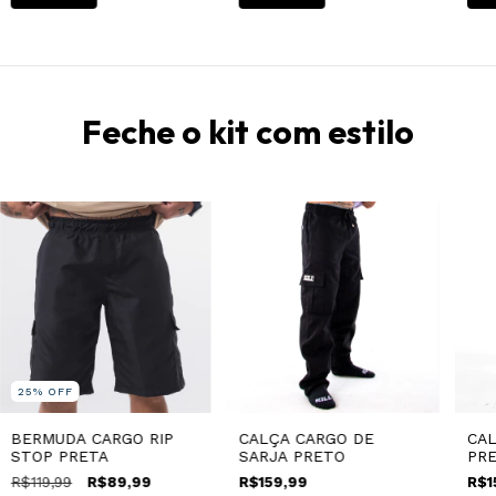
Feche o kit com estilo
25
%
OFF
BERMUDA CARGO RIP
CALÇA CARGO DE
CAL
STOP PRETA
SARJA PRETO
PR
R$119,99
R$89,99
R$159,99
R$1