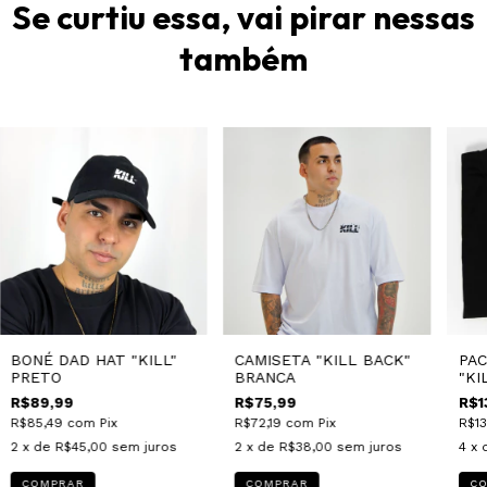
Se curtiu essa, vai pirar nessas
também
BONÉ DAD HAT "KILL"
CAMISETA "KILL BACK"
PAC
PRETO
BRANCA
"KI
R$89,99
R$75,99
R$1
R$85,49
com
Pix
R$72,19
com
Pix
R$1
2
x de
R$45,00
sem juros
2
x de
R$38,00
sem juros
4
x 
COMPRAR
COMPRAR
C