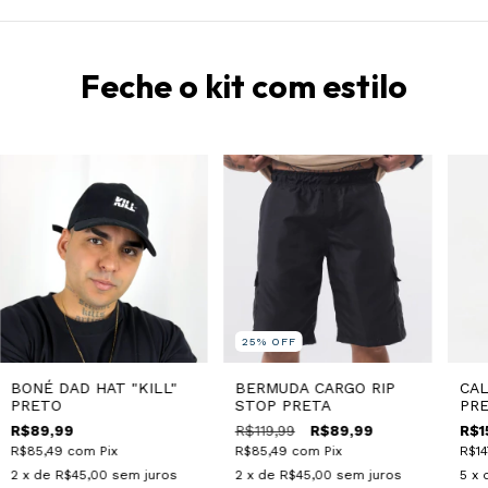
Feche o kit com estilo
25
%
OFF
BONÉ DAD HAT "KILL"
BERMUDA CARGO RIP
CAL
PRETO
STOP PRETA
PR
R$89,99
R$119,99
R$89,99
R$1
R$85,49
com
Pix
R$85,49
com
Pix
R$14
2
x de
R$45,00
sem juros
2
x de
R$45,00
sem juros
5
x 