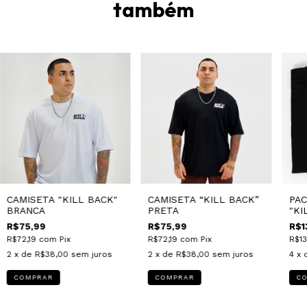
também
CAMISETA "KILL BACK"
CAMISETA “KILL BACK”
PAC
BRANCA
PRETA
"KI
R$75,99
R$75,99
R$1
R$72,19
com
Pix
R$72,19
com
Pix
R$1
2
x de
R$38,00
sem juros
2
x de
R$38,00
sem juros
4
x 
COMPRAR
COMPRAR
C