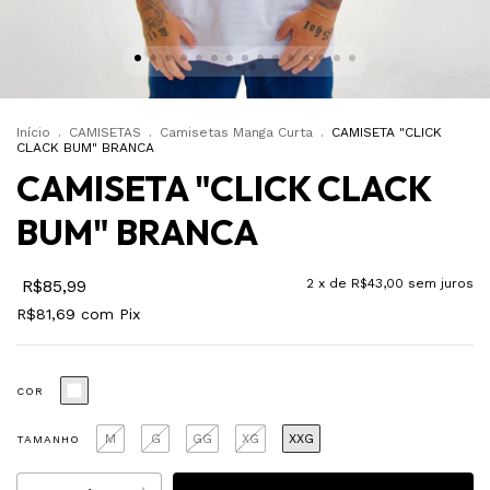
Início
.
CAMISETAS
.
Camisetas Manga Curta
.
CAMISETA "CLICK
CLACK BUM" BRANCA
CAMISETA "CLICK CLACK
BUM" BRANCA
R$85,99
2
x de
R$43,00
sem juros
R$81,69
com
Pix
COR
M
G
GG
XG
XXG
TAMANHO