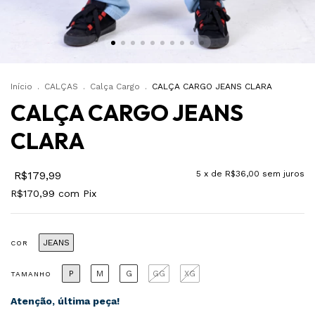
Início
.
CALÇAS
.
Calça Cargo
.
CALÇA CARGO JEANS CLARA
CALÇA CARGO JEANS
CLARA
R$179,99
5
x de
R$36,00
sem juros
R$170,99
com
Pix
JEANS
COR
P
M
G
GG
XG
TAMANHO
Atenção, última peça!