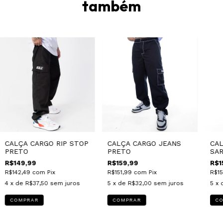
também
CALÇA CARGO RIP STOP
CALÇA CARGO JEANS
CAL
PRETO
PRETO
SAR
R$149,99
R$159,99
R$1
R$142,49
com
Pix
R$151,99
com
Pix
R$15
4
x de
R$37,50
sem juros
5
x de
R$32,00
sem juros
5
x 
COMPRAR
COMPRAR
C