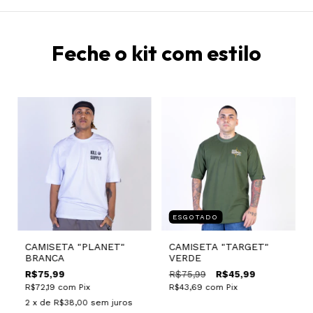
Feche o kit com estilo
ESGOTADO
CAMISETA "PLANET"
CAMISETA "TARGET"
BRANCA
VERDE
R$75,99
R$75,99
R$45,99
R$72,19
com
Pix
R$43,69
com
Pix
2
x de
R$38,00
sem juros