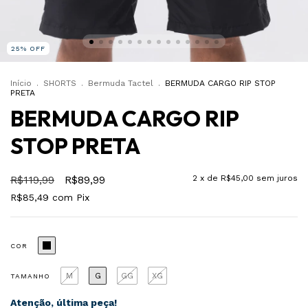
25
%
OFF
Início
.
SHORTS
.
Bermuda Tactel
.
BERMUDA CARGO RIP STOP
PRETA
BERMUDA CARGO RIP
STOP PRETA
R$119,99
R$89,99
2
x de
R$45,00
sem juros
R$85,49
com
Pix
COR
M
G
GG
XG
TAMANHO
Atenção, última peça!