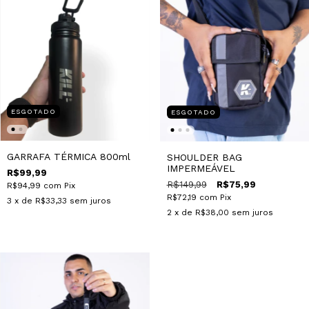
ESGOTADO
ESGOTADO
GARRAFA TÉRMICA 800ml
SHOULDER BAG
IMPERMEÁVEL
R$99,99
R$149,99
R$75,99
R$94,99
com
Pix
R$72,19
com
Pix
3
x de
R$33,33
sem juros
2
x de
R$38,00
sem juros