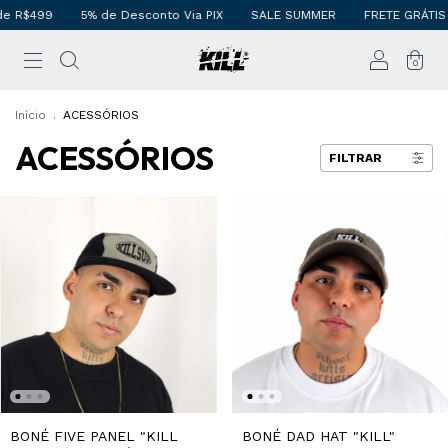
R$499
5% de Desconto Via PIX
SALE SUMMER
FRETE GRÁTIS aci
0
Início
.
ACESSÓRIOS
ACESSÓRIOS
FILTRAR
BONÉ FIVE PANEL "KILL
BONÉ DAD HAT "KILL"