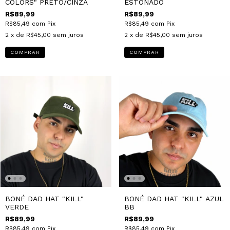
COLORS" PRETO/CINZA
ESTONADO
R$89,99
R$89,99
R$85,49
com
Pix
R$85,49
com
Pix
2
x de
R$45,00
sem juros
2
x de
R$45,00
sem juros
COMPRAR
COMPRAR
BONÉ DAD HAT "KILL"
BONÉ DAD HAT "KILL" AZUL
VERDE
BB
R$89,99
R$89,99
R$85,49
com
Pix
R$85,49
com
Pix